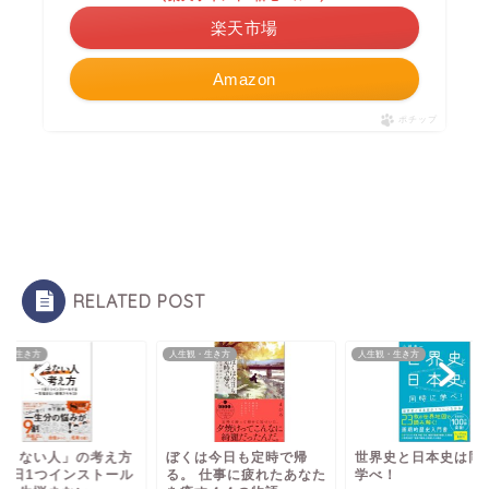
楽天市場
Amazon
ポチップ
RELATED POST
観・生き方
人生観・生き方
人生観・生き方
悩まない人」の考え方
ぼくは今日も定時で帰
世界史と日本史は同
─ 1日1つインストール
る。 仕事に疲れたあなた
学べ！