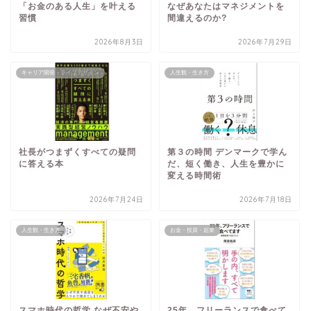
「お金のある人生」を叶える
なぜあなたはマネジメントを
習慣
間違えるのか?
2026年8月3日
2026年7月29日
キャリア開発・ライフデザイン
人生観・生き方
社長がつまずくすべての疑問
第３の時間 デンマークで学ん
に答える本
だ、短く働き、人生を豊かに
変える時間術
2026年7月24日
2026年7月18日
人生観・生き方
お金・投資・起業
スマホ時代の哲学 なぜ不安や
25年、フリーランスで食べて