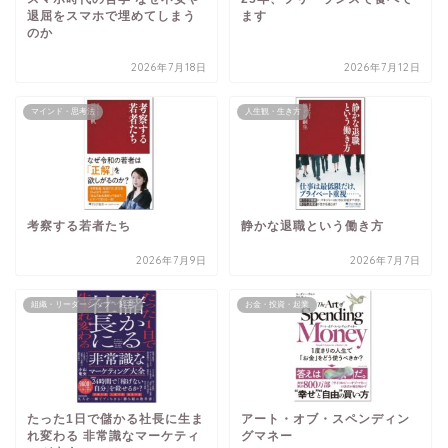
退屈をスマホで埋めてしまう
ます
のか
2026年7月18日
2026年7月12日
マインド・思考法
人生観・生き方
考察する若者たち
静かな退職という働き方
2026年7月9日
2026年7月7日
組織・リーダーシップ・経営
お金・投資・起業
たった1日で儲かる社長に生ま
アート・オブ・スペンディン
れ変わる 非常識なマーケティ
グマネー