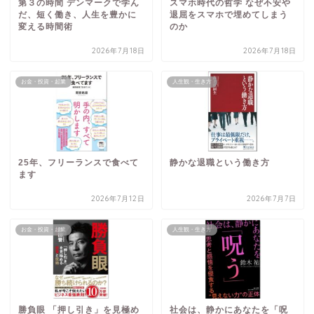
第３の時間 デンマークで学ん
スマホ時代の哲学 なぜ不安や
だ、短く働き、人生を豊かに
退屈をスマホで埋めてしまう
変える時間術
のか
2026年7月18日
2026年7月18日
お金・投資・起業
人生観・生き方
25年、フリーランスで食べて
静かな退職という働き方
ます
2026年7月12日
2026年7月7日
お金・投資・起業
人生観・生き方
勝負眼 「押し引き」を見極め
社会は、静かにあなたを「呪