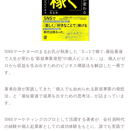
SNSマーケターのまるお氏が執筆した「0→1で稼ぐ-最短最速
で人生が変わる"新規事業発想"の個人ビジネス-」は、個人がゼ
ロから収益を生み出すためのビジネス構築法を解説した一冊で
す。
著者自身が実践してきた「個人でも始められる新規事業の発想
法」と「最短最速で成果を出すための思考法」が詰まっていま
す。
SNSマーケティングのプロとして活躍する著者が、会社員時代
の経験や個人起業家としての成功体験をもとに、誰でも実践で