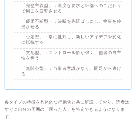
「完璧主義型」：過度な要求と細部へのこだわり
で周囲を疲弊させる
「優柔不断型」：決断を先延ばしにし、物事を停
滞させる
「否定型」：常に批判し、新しいアイデアや変化
に抵抗する
「支配型」：コントロール欲が強く、他者の自主
性を奪う
「無関心型」：当事者意識がなく、問題から逃げ
る
各タイプの特徴を具体的な行動例と共に解説しており、読者は
すぐに自分の周囲の「困った人」を特定できるようになりま
す。