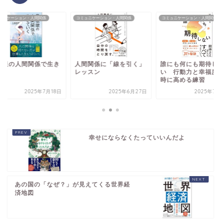
ュニケーション・人間関係
コミュニケーション・人間関係
コミュニケーション・人間関係
低限の人間関係で生き
人間関係に「線を引く」
誰にも何にも期待し
いく
レッスン
い 行動力と幸福度
時に高める練習
2025年7月18日
2025年6月27日
2025年7月
幸せにならなくたっていいんだよ
あの国の「なぜ？」が見えてくる世界経
済地図