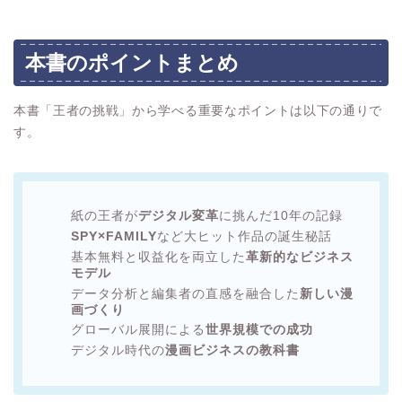
本書のポイントまとめ
本書「王者の挑戦」から学べる重要なポイントは以下の通りで
す。
紙の王者が
デジタル変革
に挑んだ10年の記録
SPY×FAMILY
など大ヒット作品の誕生秘話
基本無料と収益化を両立した
革新的なビジネス
モデル
データ分析と編集者の直感を融合した
新しい漫
画づくり
グローバル展開による
世界規模での成功
デジタル時代の
漫画ビジネスの教科書