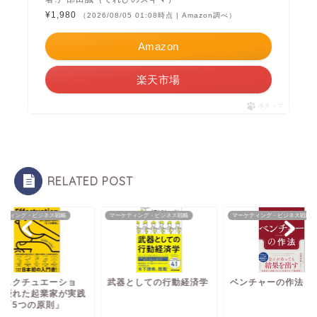
¥1,980
（2026/08/05 01:08時点 | Amazon調べ）
Amazon
楽天市場
ポチップ
RELATED POST
ケティング・ビジネス戦略
マーケティング・ビジネス戦略
マーケティング・ビジネス戦略
フェクチュエーショ
武器としての行動経済学
ベンチャーの作法
 優れた起業家が実践
る「5つの原則」