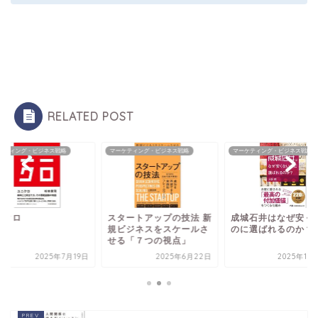
RELATED POST
ケティング・ビジネス戦略
マーケティング・ビジネス戦略
マーケティング・ビジネス戦略
ニクロ
スタートアップの技法 新
成城石井はなぜ安く
規ビジネスをスケールさ
のに選ばれるのか？
せる「７つの視点」
2025年7月19日
2025年6月22日
2025年11