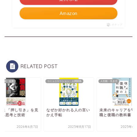
Amazon
ポチップ
RELATED POST
・投資・起業
コミュニケーション・人間関係
人生観・生き方
負眼 「押し引き」を見
なぜか好かれる人の言い
未来のキャリアを守る
める思考と技術
かえ手帖
職と復職の教科書
2026年6月7日
2025年8月17日
2025年6