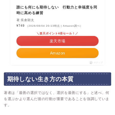
誰にも何にも期待しない 行動力と幸福度を同
時に高める練習
著:長倉顕太
¥749
（2026/08/04 20:13時点 | Amazon調べ）
＼楽天ポイント4倍セール！／
楽天市場
Amazon
ポチップ
期待しない生き方の本質
著者は「最善の選択ではなく、選択を最善にする」と述べ、何
を選ぶかより選んだ後の行動が重要であることを強調していま
す。