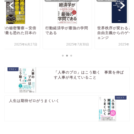
務省の秘密警察～安倍
行動経済学が最強の学問
世界秩序が変わるとき
相が最も恐れた日本の
である
自由主義からのゲー
～
ェンジ
2025年6月27日
2025年7月30日
2025年7
「人事のプロ」はこう動く 事業を伸ば
す人事が考えていること
人生は期待ゼロがうまくいく