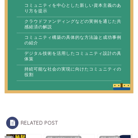
コミュニティを中心とした新しい資本主義のあ
り方を提示
クラウドファンディングなどの実例を通じた共
感経済の解説
コミュニティ構築の具体的な方法論と成功事例
の紹介
デジタル技術を活用したコミュニティ設計の具
体策
持続可能な社会の実現に向けたコミュニティの
役割
RELATED POST
・社会情勢
組織・リーダーシップ・経営
経済・社会情勢